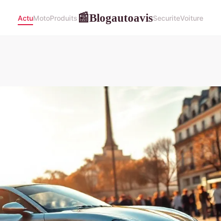
Blogautoavis
📰
Actu
Moto
Produits
Securite
Voiture