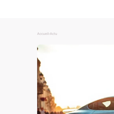
Accueil
›
Actu