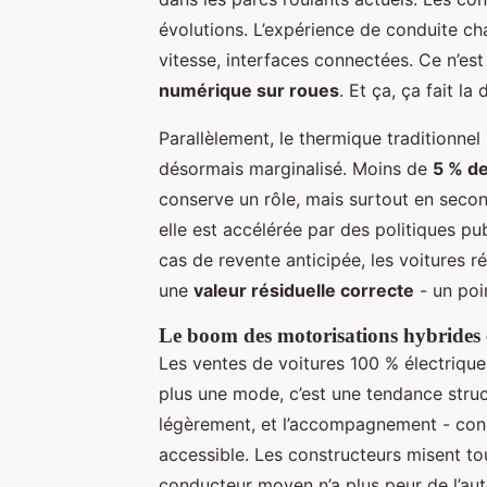
évolutions. L’expérience de conduite ch
vitesse, interfaces connectées. Ce n’est
numérique sur roues
. Et ça, ça fait la 
Parallèlement, le thermique traditionnel r
désormais marginalisé. Moins de
5 % d
conserve un rôle, mais surtout en second 
elle est accélérée par des politiques p
cas de revente anticipée, les voitures r
une
valeur résiduelle correcte
- un poin
Le boom des motorisations hybrides e
Les ventes de voitures 100 % électrique
plus une mode, c’est une tendance struct
légèrement, et l’accompagnement - consei
accessible. Les constructeurs misent to
conducteur moyen n’a plus peur de l’a