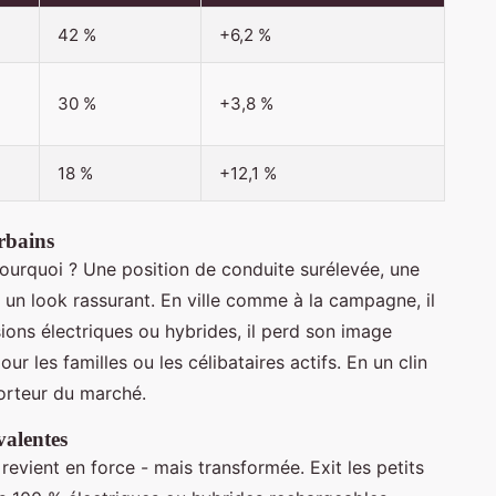
42 %
+6,2 %
30 %
+3,8 %
18 %
+12,1 %
rbains
urquoi ? Une position de conduite surélevée, une
et un look rassurant. En ville comme à la campagne, il
rsions électriques ou hybrides, il perd son image
ur les familles ou les célibataires actifs. En un clin
porteur du marché.
valentes
revient en force - mais transformée. Exit les petits