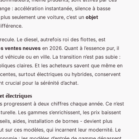
ange : accélération instantanée, silence à basse
 plus seulement une voiture, c’est un
objet
différence.
ecule. Le diesel, autrefois roi des flottes, est
es ventes neuves
en 2026. Quant à l’essence pur, il
véhicule ou en ville. La transition n’est pas subie :
ubliques claires. Et les acheteurs savent que même en
écentes, surtout électriques ou hybrides, conservent
t crucial pour la sérénité d’achat.
t électriques
s progressent à deux chiffres chaque année. Ce n’est
urelle. Les gammes s’enrichissent, les prix baissent
ls, aides, installation de bornes - devient plus
ut sur ces modèles, qui incarnent leur modernité. Le
utonomie : les modèles d’entrée de gamme dépassent