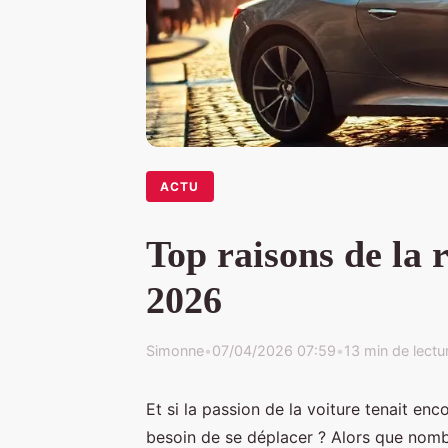
ACTU
Top raisons de la 
2026
Simonne
•
07/04/2026 07:59
•
13 min de lectu
Et si la passion de la voiture tenait enc
besoin de se déplacer ? Alors que nomb