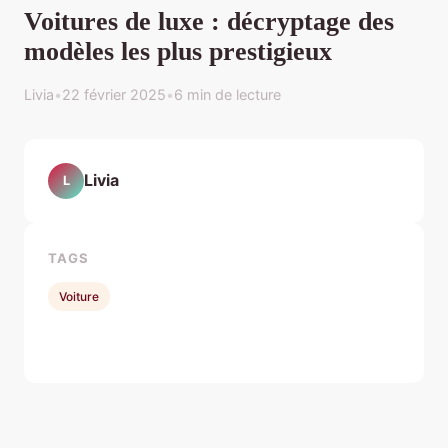
Voitures de luxe : décryptage des
modèles les plus prestigieux
Livia
•
22 février 2025
•
6 min de lecture
Livia
L
TAGS
Voiture