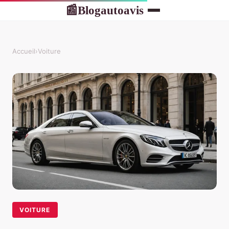
Blogautoavis
📰
Accueil
›
Voiture
VOITURE